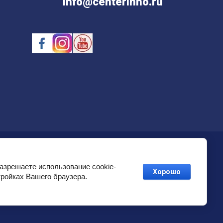
info@centerinno.ru
Мегагрупп.ру
разрешаете использование cookie-
Хорошо
тройках Вашего браузера.