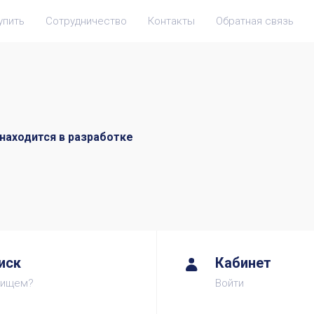
упить
Сотрудничество
Контакты
Обратная связь
находится в разработке
иск
Кабинет
 ищем?
Войти