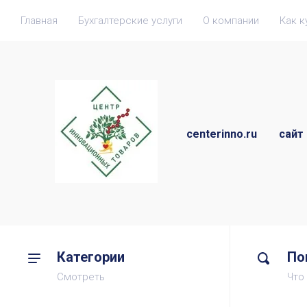
Главная
Бухгалтерские услуги
О компании
Как к
centerinno.ru сайт 
Категории
По
Смотреть
Что