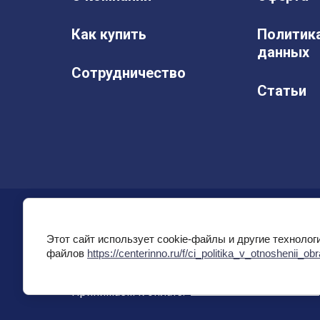
Как купить
Политик
данных
Сотрудничество
Статьи
Центр Инновационных товаров и услуг
Этот сайт использует cookie-файлы и другие технолог
+7 (495) 991-97-43
файлов
https://centerinno.ru/f/ci_politika_v_otnoshenii_ob
info@centerinno.ru
Принимаем к оплате: